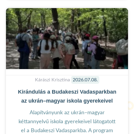
Kárászi Krisztina
2026.07.08.
Kirándulás a Budakeszi Vadasparkban
az ukrán–magyar iskola gyerekeivel
Alapítványunk az ukrán–magyar
kéttannyelvű iskola gyerekeivel látogatott
el a Budakeszi Vadasparkba. A program