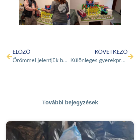
ELŐZŐ
KÖVETKEZŐ
Örömmel jelentjük be, hogy a Haza Talál Menekülteket Segítő Alapítvány új, barátságos és nyitott közösségi teret hoz létre
Különleges gyerekprogramot szervezett a Haza talál alapítvány!
További bejegyzések