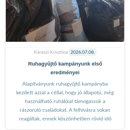
Kárászi Krisztina
2026.07.08.
Ruhagyűjtő kampányunk első
eredményei
Alapítványunk ruhagyűjtő kampányba
kezdett azzal a céllal, hogy jó állapotú, még
használható ruhákkal támogassuk a
rászoruló családokat. A felhívásra sokan
reagáltak, ennek köszönhetően rövid idő